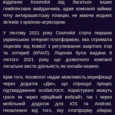
відрізняє Kosmolot від багатьох інших
гемблінгових майданчиків, адже компанія займає
чітку антирашистську позицію, не маючи жодних
зв'язків з країною-агресором.
У лютому 2021 року Cosmolot стало першою
українською інтернет-платформою, яка отримала
ліцензію від Комісії з регулювання азартних ігор
та лотерей (КРАІЛ). Ліцензія була видана 8
лютого 2021 року, що дозволило компанії
легально вести діяльність як онлайн-казино.
Крім того, Космолот надає можливість верифікації
через додаток «Дія», що спрощує процес
підтвердження особистості. Користувачі можуть
грати як через офіційний вебсайт, так і через
мобільний додаток для iOS та Android.
Незалежно від того, яку платформу обирає