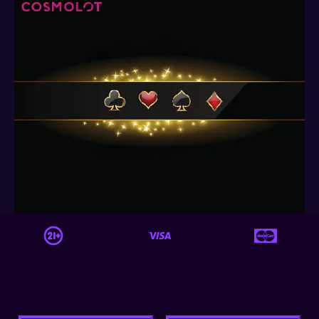
© | 2026 | lyk-stuttgart.com.ua | Всі права захищені.